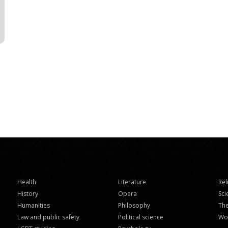
Health
Literature
Rel
History
Opera
Sci
Humanities
Philosophy
Th
Law and public safety
Political science
Wo