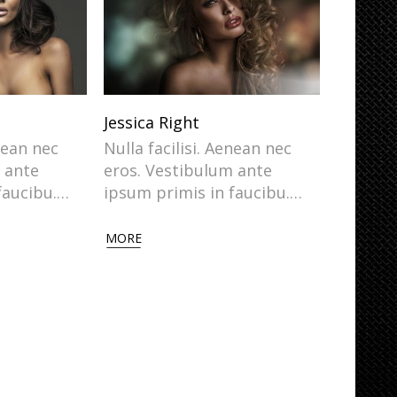
Jessica Right
enean nec
Nulla facilisi. Aenean nec
 ante
eros. Vestibulum ante
faucibu.…
ipsum primis in faucibu.…
MORE