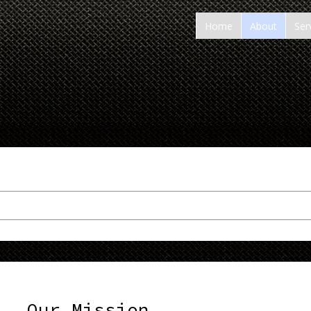
Home
About
Ser
Our Mission