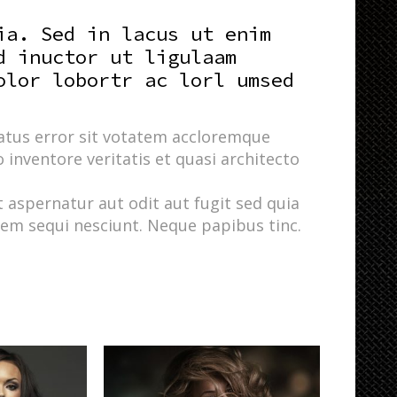
ia. Sed in lacus ut enim
d inuctor ut ligulaam
olor lobortr ac lorl umsed
natus error sit votatem accloremque
inventore veritatis et quasi architecto
aspernatur aut odit aut fugit sed quia
em sequi nesciunt. Neque papibus tinc.