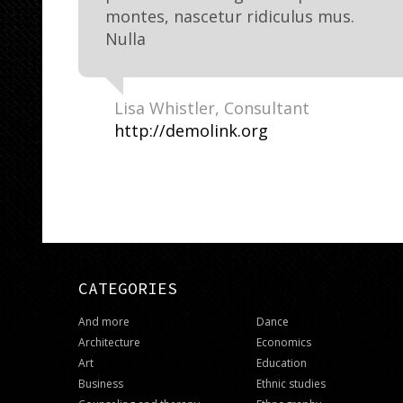
montes, nascetur ridiculus mus.
Nulla
Lisa Whistler
Consultant
http://demolink.org
CATEGORIES
And more
Dance
Architecture
Economics
Art
Education
Business
Ethnic studies