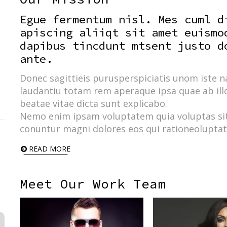
Egue fermentum nisl. Mes cuml d
apiscing aliiqt sit amet euismo
dapibus tincdunt mtsent justo d
ante.
Donec sagittieis purusperspiciatis unom iste 
laudantiu totam rem aperaque ipsa quae ab illo 
beatae vitae dicta sunt explicabo.
Nemo enim ipsam voluptatem quia voluptas sit 
conuntur magni dolores eos qui rationeoluptat
READ MORE
Meet Our Work Team