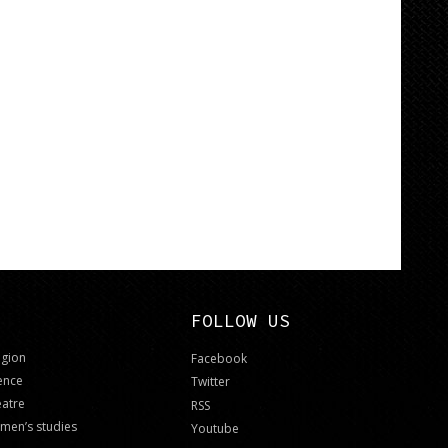
FOLLOW US
igion
Facebook
ence
Twitter
eatre
RSS
men’s studies
Youtube