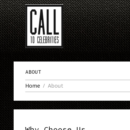
ABOUT
Home
About
Why Choose Us