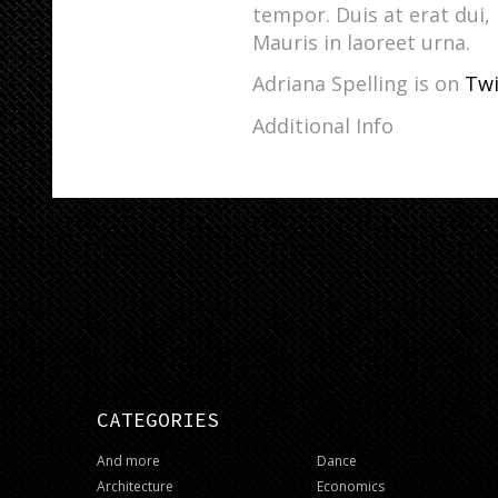
tempor. Duis at erat dui,
Mauris in laoreet urna.
Adriana Spelling is on
Twi
Additional Info
CATEGORIES
And more
Dance
Architecture
Economics