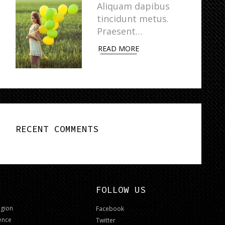
Aliquam dapibus
tincidunt metus.
Praesent…
READ MORE
RECENT COMMENTS
FOLLOW US
igion
Facebook
ence
Twitter