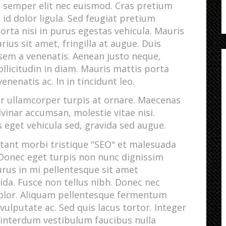
t semper elit nec euismod. Cras pretium
m id dolor ligula. Sed feugiat pretium
orta nisi in purus egestas vehicula. Mauris
varius sit amet, fringilla at augue. Duis
m a venenatis. Aenean justo neque,
llicitudin in diam. Mauris mattis porta
enenatis ac. In in tincidunt leo.
r ullamcorper turpis at ornare. Maecenas
inar accumsan, molestie vitae nisi.
s eget vehicula sed, gravida sed augue.
tant morbi tristique "SEO" et malesuada
 Donec eget turpis non nunc dignissim
purus in mi pellentesque sit amet
da. Fusce non tellus nibh. Donec nec
olor. Aliquam pellentesque fermentum
vulputate ac. Sed quis lacus tortor. Integer
 interdum vestibulum faucibus nulla