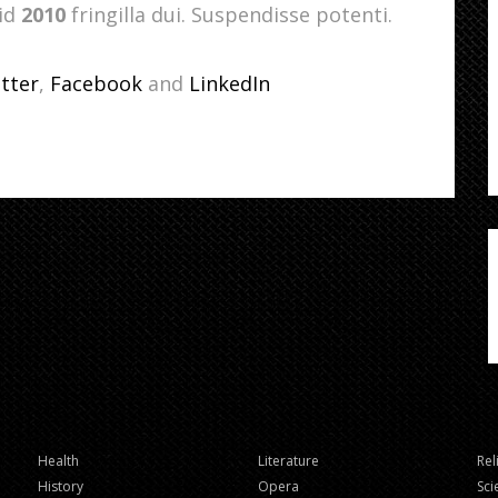
 id
2010
fringilla dui. Suspendisse potenti.
tter
,
Facebook
and
LinkedIn
Health
Literature
Rel
History
Opera
Sci