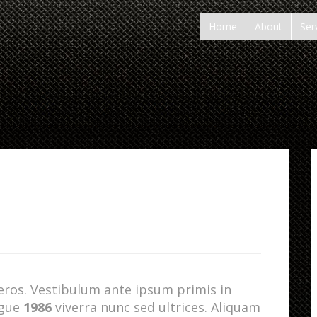
Home
About
Ser
c eros. Vestibulum ante ipsum primis in
ngue
1986
viverra nunc sed ultrices. Aliquam