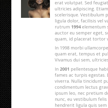
erat volutpat. Sed feugia
ultricies adipiscing. Etia
scelerisque. Vestibulum p
ligula dolor, facilisis vel 
rutrum
1994
elementum se
auctor eu semper eget, so
quam, id placerat tortor v
In 1998 morbi ullamcorpe
quam erat, tempus et pulv
Vivamus dui sem, ultricie
In
2001
pellentesque habi
fames ac turpis egestas.
viverra. Nulla tincidunt 
condimentum lectus gravi
ipsum leo, nec pretium d
nunc, eu vestibulum felis 
hendrerit ligula quis sem