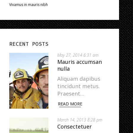
Vivamus in mauris nibh
RECENT POSTS
May 27, 2014 6:31 am
Mauris accumsan
nulla
Aliquam dapibus
tincidunt metus.
Praesent…
READ MORE
March 14, 2013 8:28 pm
Consectetuer