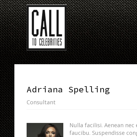
Adriana Spelling
Consultant
Nulla facilisi. Aenean ne
faucibu. Suspendisse co