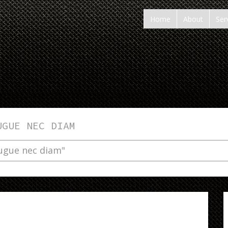
Home
About
Ser
UGUE NEC DIAM
augue nec diam"