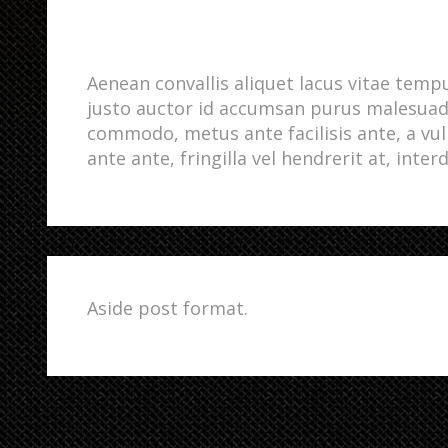
Aenean convallis aliquet lacus vitae temp
justo auctor id accumsan purus malesuad
commodo, metus ante facilisis ante, a vul
ante ante, fringilla vel hendrerit at, inter
Aside post format.