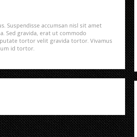
us. Suspendisse accumsan nisl sit amet
a. Sed gravida, erat ut commodo
putate tortor velit gravida tortor. Vivamus
dum id tortor.