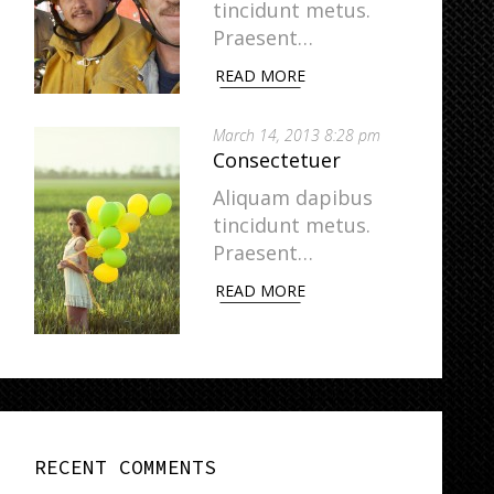
tincidunt metus.
Praesent…
READ MORE
March 14, 2013 8:28 pm
Consectetuer
Aliquam dapibus
tincidunt metus.
Praesent…
READ MORE
RECENT COMMENTS